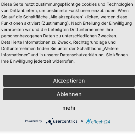
Diese Seite nutzt zustimmungspflichtige cookies und Technologien
von Drittanbietern, um bestimmte Funktionen einzubinden. Wenn
Sie auf die Schaltfläche „Alle akzeptieren“ klicken, werden diese
Funktionen aktiviert (Zustimmung). Nach Erteilung der Einwilligung
verarbeiten wir und die beteiligten Drittunternehmen Ihre
personenbezogenen Daten zu unterschiedlichen Zwecken.
Detaillierte Informationen zu Zweck, Rechtsgrundlage und
Drittunternehmen finden Sie unter der Schaltfläche „Weitere
arbeitung Ihrer angegebenen Daten zum Zweck der Bearbeitung I
Informationen“ und in unserer Datenschutzerklärung. Sie können
in unserer
.
DATENSCHUTZERKLÄRUNG
Ihre Einwilligung jederzeit widerrufen.
Akzeptieren
mbol
Flugzeug
.
Ablehnen
mehr
Powered by
&