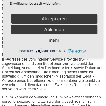
interessierte Personen und Geschäftspartner regelmäßig mit
Einwilligung jederzeit widerrufen.
einem Newsletter über Angebote der Freikirche. Der
Newsletter der Kirche darf vom Betroffenen nur empfangen
werden, wenn (1) der Betroffene über eine gültige E-Mail-
Adresse verfügt und (2) der Betroffene sich für den
Akzeptieren
Newsletter-Versand registriert. Eine Bestätigungs-E-Mail
wird aus rechtlichen Gründen im Double-Opt-In-Verfahren an
Ablehnen
die von einem Betroffenen erstmals für den Newsletter-
Versand registrierte E-Mail-Adresse gesendet. Diese
Bestätigungs-E-Mail dient dem Nachweis, ob der Inhaber der
mehr
E-Mail-Adresse als Betroffener zum Empfang des
Newsletters berechtigt ist.
Powered by
&
Bei der Anmeldung zum Newsletter speichern wir auch die
IP-Adresse des vom Internet Service Provider (ISP)
zugewiesenen und vom Betroffenen zum Zeitpunkt der
Anmeldung verwendeten Rechnersystems sowie Datum und
Uhrzeit der Anmeldung. Die Erhebung dieser Daten ist
notwendig, um den (möglichen) Missbrauch der E-Mail-
Adresse eines Betroffenen zu einem späteren Zeitpunkt zu
verstehen und dient damit dem Zweck des Rechtsschutzes
der verantwortlichen Stelle.
Die im Rahmen der Anmeldung zum Newsletter erhobenen
personenbezogenen Daten werden ausschließlich zum
Versand unseres Newsletters verwendet. Darüber hinaus