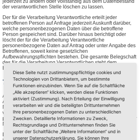
jederzeit zu ändern oder vollständig aus dem Datenbestand
der verantwortlichen Stelle löschen zu lassen.
Der für die Verarbeitung Verantwortliche erteilt jeder
betroffenen Person auf Anfrage jederzeit Auskunft darüber,
welche personenbezogenen Daten über die betroffene
Person gespeichert sind. Darüber hinaus berichtigt oder
löscht der für die Verarbeitung Verantwortliche
personenbezogene Daten auf Antrag oder unter Angabe des
Betroffenen, soweit keine gesetzlichen
Aufbewahrungspflichten bestehen. Die gesamte Belegschaft
des für die Verarbeitung Verantwortlichen steht dem
Betroffenen dabei als Ansprechpartner zur Verfügung.
Diese Seite nutzt zustimmungspflichtige cookies und
Technologien von Drittanbietern, um bestimmte
7. Anmeldung zu unseren Newslettern
Funktionen einzubinden. Wenn Sie auf die Schaltfläche
„Alle akzeptieren“ klicken, werden diese Funktionen
Auf der Website der Freikirche der Siebenten-Tags-
aktiviert (Zustimmung). Nach Erteilung der Einwilligung
Adventisten haben die Nutzer die Möglichkeit, den
verarbeiten wir und die beteiligten Drittunternehmen
Newsletter unserer Freikirche zu abonnieren. Die dazu
Ihre personenbezogenen Daten zu unterschiedlichen
verwendete Eingabemaske bestimmt, welche
Zwecken. Detaillierte Informationen zu Zweck,
personenbezogenen Daten übermittelt werden und wann der
Newsletter beim Verantwortlichen bestellt wird.
Rechtsgrundlage und Drittunternehmen finden Sie
unter der Schaltfläche „Weitere Informationen“ und in
Die Freikirche der Siebenten-Tags-Adventisten informiert
unserer Datenschutzerklärung. Sie können Ihre