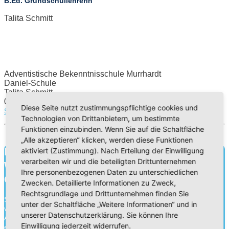
B.Ed. Grundschullehrerin
Talita Schmitt
Adventistische Bekenntnisschule Murrhardt
Daniel-Schule
Talita Schmitt
07192/9360956
Diese Seite nutzt zustimmungspflichtige cookies und
SCHULLEITUNG.MURRHARDT@ADVENTISTEN.SCHULE
Technologien von Drittanbietern, um bestimmte
Funktionen einzubinden. Wenn Sie auf die Schaltfläche
„Alle akzeptieren“ klicken, werden diese Funktionen
Bildung für heute.
aktiviert (Zustimmung). Nach Erteilung der Einwilligung
verarbeiten wir und die beteiligten Drittunternehmen
Wissen für morgen.
Ihre personenbezogenen Daten zu unterschiedlichen
Charakter für die Ewigkeit.
Zwecken. Detaillierte Informationen zu Zweck,
Rechtsgrundlage und Drittunternehmen finden Sie
Schule ist mehr als Wissensvermittlung. Durch die Zusammenarbeit
unter der Schaltfläche „Weitere Informationen“ und in
von Schülern, Lehrern und Eltern gehen wir an unseren
unserer Datenschutzerklärung. Sie können Ihre
Adventistischen Bekenntnisschulen eine Erziehungspartnerschaft
Einwilligung jederzeit widerrufen.
ein. Neben der Wissensvermittlung legen wir ebenso Wert auf die